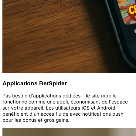
Applications BetSpider
Pas besoin d'applications dédiées – le site mobile
fonctionne comme une appli, économisant de l'espace
sur votre appareil. Les utilisateurs iOS et Android
bénéficient d'un accès fluide avec notifications push
pour les bonus et gros gains.