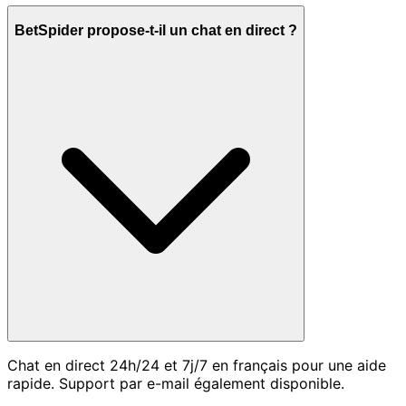
BetSpider propose-t-il un chat en direct ?
Chat en direct 24h/24 et 7j/7 en français pour une aide
rapide. Support par e-mail également disponible.