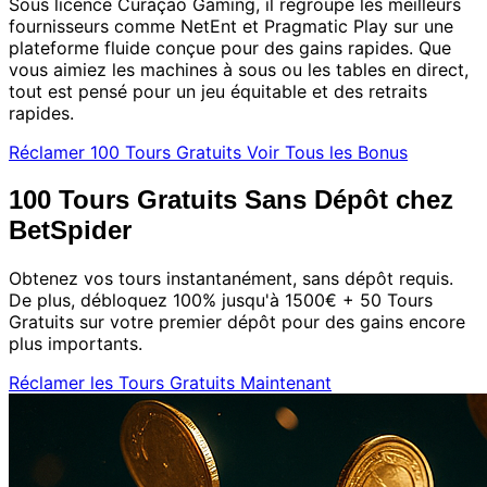
Sous licence Curaçao Gaming, il regroupe les meilleurs
fournisseurs comme NetEnt et Pragmatic Play sur une
plateforme fluide conçue pour des gains rapides. Que
vous aimiez les machines à sous ou les tables en direct,
tout est pensé pour un jeu équitable et des retraits
rapides.
Réclamer 100 Tours Gratuits
Voir Tous les Bonus
100 Tours Gratuits Sans Dépôt chez
BetSpider
Obtenez vos tours instantanément, sans dépôt requis.
De plus, débloquez 100% jusqu'à 1500€ + 50 Tours
Gratuits sur votre premier dépôt pour des gains encore
plus importants.
Réclamer les Tours Gratuits Maintenant