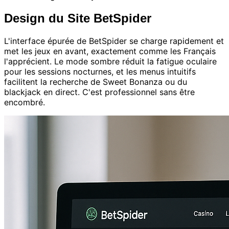
Design du Site BetSpider
L'interface épurée de BetSpider se charge rapidement et
met les jeux en avant, exactement comme les Français
l'apprécient. Le mode sombre réduit la fatigue oculaire
pour les sessions nocturnes, et les menus intuitifs
facilitent la recherche de Sweet Bonanza ou du
blackjack en direct. C'est professionnel sans être
encombré.