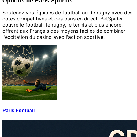
Options de Paris Sportifs
Soutenez vos équipes de football ou de rugby avec des
cotes compétitives et des paris en direct. BetSpider
couvre le football, le rugby, le tennis et plus encore,
offrant aux Français des moyens faciles de combiner
l'excitation du casino avec l'action sportive.
Paris Football