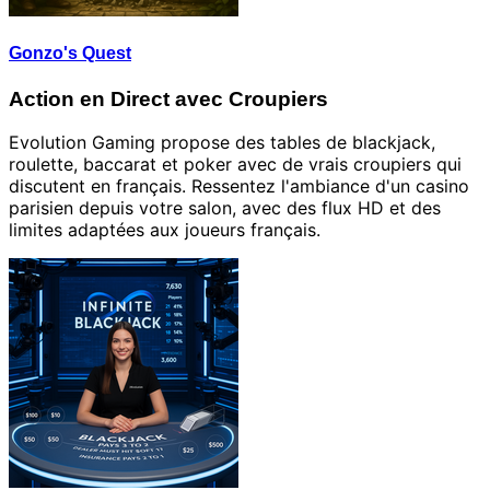
Gonzo's Quest
Action en Direct avec Croupiers
Evolution Gaming propose des tables de blackjack,
roulette, baccarat et poker avec de vrais croupiers qui
discutent en français. Ressentez l'ambiance d'un casino
parisien depuis votre salon, avec des flux HD et des
limites adaptées aux joueurs français.