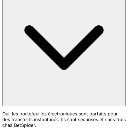
Oui, les portefeuilles électroniques sont parfaits pour
des transferts instantanés. Ils sont sécurisés et sans frais
chez BetSpider.