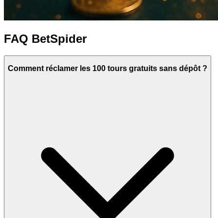
FAQ BetSpider
Comment réclamer les 100 tours gratuits sans dépôt ?