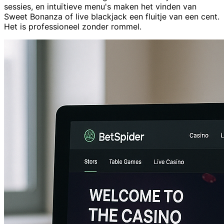
sessies, en intuïtieve menu's maken het vinden van
Sweet Bonanza of live blackjack een fluitje van een cent.
Het is professioneel zonder rommel.