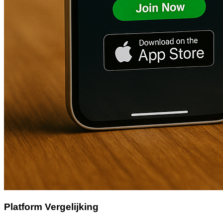
Platform Vergelijking