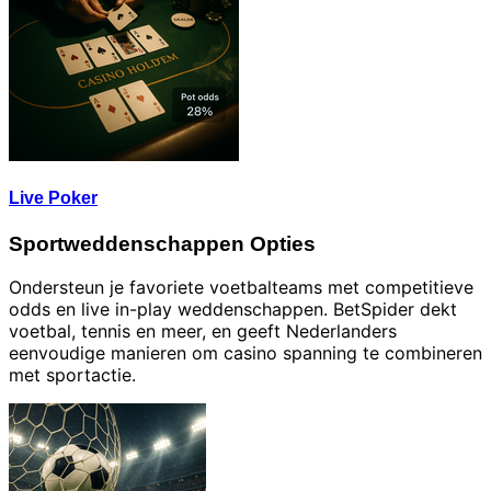
Live Poker
Sportweddenschappen Opties
Ondersteun je favoriete voetbalteams met competitieve
odds en live in-play weddenschappen. BetSpider dekt
voetbal, tennis en meer, en geeft Nederlanders
eenvoudige manieren om casino spanning te combineren
met sportactie.