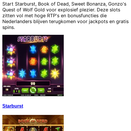
Start Starburst, Book of Dead, Sweet Bonanza, Gonzo's
Quest of Wolf Gold voor explosief plezier. Deze slots
zitten vol met hoge RTP's en bonusfuncties die
Nederlanders blijven terugkomen voor jackpots en gratis
spins.
Starburst