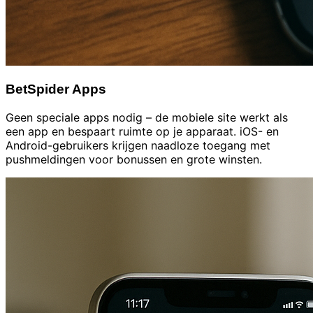
BetSpider Apps
Geen speciale apps nodig – de mobiele site werkt als
een app en bespaart ruimte op je apparaat. iOS- en
Android-gebruikers krijgen naadloze toegang met
pushmeldingen voor bonussen en grote winsten.